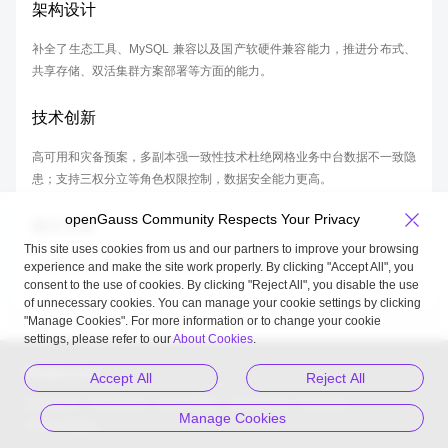
架构设计
补全了生态工具、MySQL 兼容以及国产软硬件兼容能力，推进分布式、
共享存储、双活集群方案部署等方面的能力。
技术创新
高可用和灾备预案，多副本强一致性技术杜绝网格业务中台数据不一致隐
患；支持三权分立等角色权限控制，数据安全能力更高。
openGauss Community Respects Your Privacy
融合创新
This site uses cookies from us and our partners to improve your browsing
在向量数据库和国产新硬件融合等方面做了很多创新工作。
experience and make the site work properly. By clicking "Accept All", you
consent to the use of cookies. By clicking "Reject All", you disable the use
of unnecessary cookies. You can manage your cookie settings by clicking
"Manage Cookies". For more information or to change your cookie
settings, please refer to our
About Cookies
.
Related Links
Accept All
Reject All
openEuler
MindSpore
openUBMC
openFuyao
Kunpeng
Manage Cookies
Gauss 松鼠会