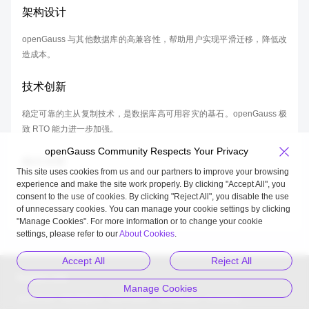
架构设计
openGauss 与其他数据库的高兼容性，帮助用户实现平滑迁移，降低改
造成本。
技术创新
稳定可靠的主从复制技术，是数据库高可用容灾的基石。openGauss 极
致 RTO 能力进一步加强。
openGauss Community Respects Your Privacy
融合创新
This site uses cookies from us and our partners to improve your browsing
experience and make the site work properly. By clicking "Accept All", you
openGauss 数据库云原生技术，与华为存储软硬协同，实现企业级应用
consent to the use of cookies. By clicking "Reject All", you disable the use
能力。
of unnecessary cookies. You can manage your cookie settings by clicking
"Manage Cookies". For more information or to change your cookie
settings, please refer to our
About Cookies
.
Accept All
Reject All
Related Links
Manage Cookies
openEuler
MindSpore
openUBMC
openFuyao
Kunpeng