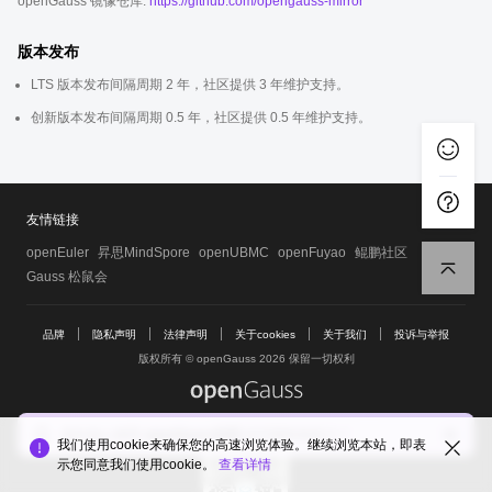
openGauss 镜像仓库:
https://github.com/opengauss-mirror
版本发布
LTS 版本发布间隔周期 2 年，社区提供 3 年维护支持。
创新版本发布间隔周期 0.5 年，社区提供 0.5 年维护支持。
友情链接
openEuler
昇思MindSpore
openUBMC
openFuyao
鲲鹏社区
Gauss 松鼠会
品牌
隐私声明
法律声明
关于cookies
关于我们
投诉与举报
版权所有 © openGauss 2026 保留一切权利
common@public.opengauss.org
您向他人推荐
openGauss社区
的可能性有多大？
我们使用cookie来确保您的高速浏览体验。继续浏览本站，即表
示您同意我们使用cookie。
查看详情