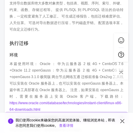
支持导出数据库绝大多数对象类型，包括表、视图、序列、索引、外键、
约束、函数、存储过程等。 提供 PL/SQL 到 PL/PGSQL 语法的自动转
换，一定程度避免了人工修正。 可生成迁移报告，包括迁移难度评估、
人天估算。 可选对导出数据进行压缩，节约磁盘开销。 配置选项丰富，
可自定义迁移行为。
执行迁移
环境
本篇使用环境： Oracle ： 华为云服务器 2 核 4G + CentoOS 7.6
+Oracle 11.2 openGauss：华为云服务器 2 核 4G + CentoOS 7.6
+openGauss 3.1.0 极简版 两台节点网络互通 迁移前准备 Ora2og 工具既
可以安装在 Oracle 服务器上，也可以安装在 openGauss 服务器上。本
篇中将工具部署在 Oracle 服务器上。 注意，如果安装在 openGauss 上
时，需要在服务器上安装 Oracle 客户端。下载路径：
https://www.oracle.com/database/technologies/instant-client/linux-x86-
64-downloads.html
您对
openGauss互动版块
的整体满意度如何？
我们使用cookie来确保您的高速浏览体验。继续浏览本站，即表
软件安装
示您同意我们使用cookie。
查看详情
Ora2Pg 语言为 perl，故需安装所需 perl 模块。