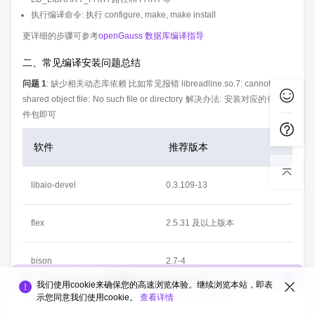
执行编译命令: 执行 configure, make, make install
更详细的步骤可参考
openGauss 数据库编译指导
二、常见编译安装问题总结
问题 1
: 缺少相关动态库依赖 比如常见报错 libreadline.so.7: cannot open
shared object file: No such file or directory 解决办法: 安装对应的依赖软
件包即可
软件
推荐版本
libaio-devel
0.3.109-13
flex
2.5.31 及以上版本
bison
2.7-4
您对
openGauss互动版块
的整体满意度如何？
我们使用cookie来确保您的高速浏览体验。继续浏览本站，即表
示您同意我们使用cookie。
查看详情
ncurses-devel
5.9-13.20130511