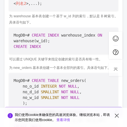
<
列名2
>
为 warehouse 基本表创建一个基于 w_id 列的索引，默认是 B 树索引。
具体语句如下。
MogDB=# 
CREATE
INDEX
 warehouse_index 
ON
CREATE
INDEX
可以通过 UNIQUE 关键字来指定创建的索引是否具有唯一性。
为 new_orders 基本表创建一个基本全部列的索引。具体语句如下。
MogDB=# 
CREATE
TABLE
 new_orders(

    no_o_id 
INTEGER
NOT
NULL
,

    no_d_id 
SMALLINT
NOT
NULL
,

    no_w_id 
SMALLINT
NOT
NULL
CREATE
TABLE
您对
openGauss互动版块
的整体满意度如何？
MogDB=# 
CREATE
UNIQUE
INDEX
 new_orders_index 
我们使用cookie来确保您的高速浏览体验。继续浏览本站，即表
ON
示您同意我们使用cookie。
查看详情
CREATE
INDEX