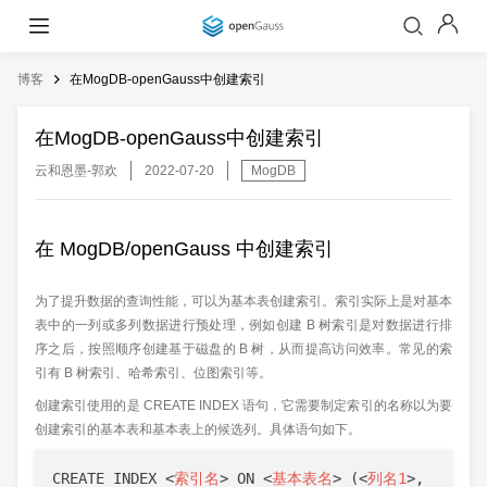
博客
在MogDB-openGauss中创建索引
在MogDB-openGauss中创建索引
云和恩墨-郭欢
2022-07-20
MogDB
在 MogDB/openGauss 中创建索引
为了提升数据的查询性能，可以为基本表创建索引。索引实际上是对基本
表中的一列或多列数据进行预处理，例如创建 B 树索引是对数据进行排
序之后，按照顺序创建基于磁盘的 B 树，从而提高访问效率。常见的索
引有 B 树索引、哈希索引、位图索引等。
创建索引使用的是 CREATE INDEX 语句，它需要制定索引的名称以为要
创建索引的基本表和基本表上的候选列。具体语句如下。
CREATE INDEX 
<
索引名
>
 ON 
<
基本表名
>
 (
<
列名1
>
, 