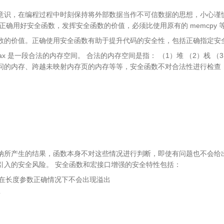
意识，在编程过程中时刻保持将外部数据当作不可信数据的思想，小心谨
。 要正确用好安全函数，发挥安全函数的价值，必须比使用原有的 memc
数的价值。正确使用安全函数有助于提升代码的安全性，包括正确指定安
ffer/destMax 是一段合法的内存空间。 合法的内存空间是指： （1）堆 （
问的内存、跨越未映射内存页的内存等等，安全函数不对合法性进行检查
纳所产生的结果，函数本身不对这些情况进行判断，即使有问题也不会给
引入的安全风险。 安全函数和宏接口增强的安全特性包括：
数，在长度参数正确情况下不会出现溢出
息