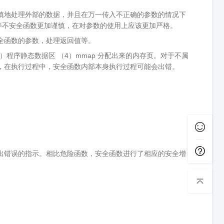
慎地处理外部的数据，并且在万一传入不正确的参数的情况下
py 等不安全函数更加谨慎，在对参数的使用上应该更加严格。
全函数的参数，处理返回值等。
2）栈 （3）程序静态数据区 （4）mmap 分配出来的内存页。对于不属
，在执行过程中，安全函数内部本身执行过程可能会出错。
出错误的指示。相比危险函数，安全函数进行了相应的安全增