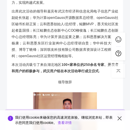
力，实现跨越式发展。
出席此次活动的领导和嘉宾有武汉市经济和信息化局电子信息产业处
副处长张超；华为计算openGauss开源数据库总经理、openGauss社
区秘书长胡正策；云和恩墨创始人/总经理，鲲鹏MVP，墨天轮社区发
起者盖国强；长江鲲鹏生态创新中心COO柳俊逸；长江鲲鹏生态创新
中心总经理陈亮；华为计算开源总监黄之鹏；云和恩墨解决方案专家
杨康；云和恩墨东区行业架构中心总经理胡自贵；华中科技大学教
授、博导丁晓锋；深圳联友科技有限公司数据库资深设计工程师屈秀
柯；openGauss社区运营经理梅相如等。
本次活动共吸引了来自湖北地区
100+家单位的250余名专家、开发者
和用户的积极参与，武汉用户组在本次活动举行成立仪式.
领导致辞
您对
openGauss互动版块
的整体满意度如何？
我们使用cookie来确保您的高速浏览体验。继续浏览本站，即表
示您同意我们使用cookie。
查看详情