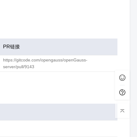
PR链接
https://gitcode.com/opengauss/openGauss-
server/pull/9143